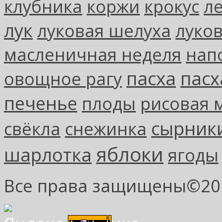
клубника
коржи
крокус
л
лук
луковая шелуха
луко
масленичная неделя
нап
пасха
пасх
овощное рагу
печенье
плоды
рисовая 
сырник
свёкла
снежинка
яблоки
шарлотка
ягоды
Все права защищены©2013