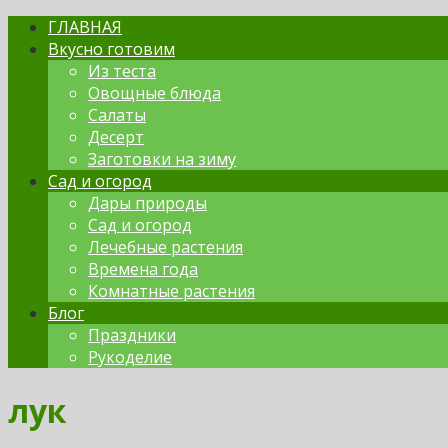
ГЛАВНАЯ
Вкусно готовим
Из теста
Овощные блюда
Салаты
Десерт
Заготовки на зиму
Сад и огород
Дары природы
Сад и огород
Лечебные растения
Времена года
Комнатные растения
Блог
Праздники
Рукоделие
лук