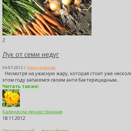
2
Лук от семи недуг
04.07.2012 /
Дары природы
Несмотря на ужасную жару, которая стоит уже нескольк
этом году запасемся своим анти бактерицидным...
Читать также:
Календула лекарственная
18.11.2012
Орех грецкий — пища богов