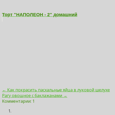
Торт "НАПОЛЕОН - 2" домашний
← Как покрасить пасхальные яйца в луковой шелухе
Рагу овощное с баклажанами →
Комментарии: 1