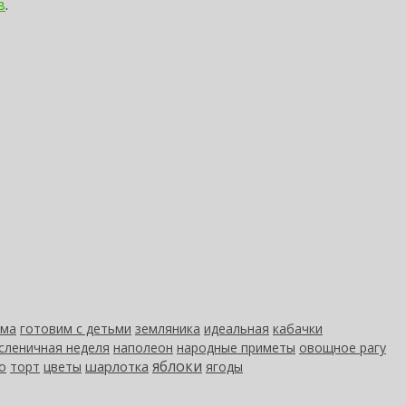
в
.
ома
готовим с детьми
земляника
идеальная
кабачки
сленичная неделя
наполеон
народные приметы
овощное рагу
яблоки
шарлотка
о
торт
цветы
ягоды