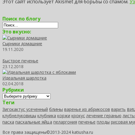
Этот сайт использует Akismet для борьбы со спамом.
У
Поиск по блогу
Это вкусно:
Сырники домашние
19.11.2020
Быстрое печенье
23.12.2018
Идеальная шарлотка
02.04.2018
Рубрики
Рубрики
Теги
ви
блины
Зигокактус усеченный
варенье из абрикосов
варить
клубнелуковицы
клубника
коржи
крокус
лечение геранью
листь
пасха
пасхальные яйца
печенье
пеларгония
плоды
рисовая му
Все права защищены©2013-2024 katiusha.ru