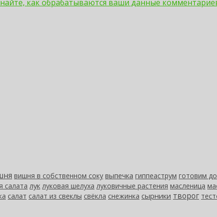
знайте, как обрабатываются ваши данные комментарие
шня
выпечка
вишня в собственном соку
гиппеаструм
готовим д
лук
я салата
луковая шелуха
луковичные растения
масленица
ма
творог
салат
сырники
ка
салат из свеклы
свёкла
снежинка
тест